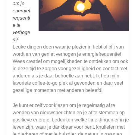
om je
energief
requenti
e te
verhoge
n?
Leuke dingen doen waar je plezier in hebt of blij van
wordt en van geniet verhogen je energiefrequentie!
Wees creatief om mogelijkheden te ontdekken om ook
in deze tijd te zorgen voor gezelligheid en contact met
anderen als je daar behoefte aan hebt. Ik heb mijn
favoriete coffee-to-go plek al gevonden en daar veel
gezellige momenten met anderen beleefd!
Je kunt er zelf voor kiezen om je regelmatig af te
wenden van nieuwsberichten en je af te stemmen op
positieve energie: bedenken welke fijne dingen er in je
leven zijn, waar je dankbaar voor bent, knuffelen met
je dierbaren of met je huisdier, de natuur in gaan en