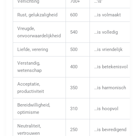
Verlichting
700+
…’is’
Rust, gelukzaligheid
600
…is volmaakt
Vreugde,
540
…is volledig
onvoorwaardelijkheid
Liefde, verering
500
…is vriendelijk
Verstandig,
400
…is betekenisvol
wetenschap
Acceptatie,
350
…is harmonisch
productiviteit
Bereidwilligheid,
310
…is hoopvol
optimisme
Neutraliteit,
250
…is bevredigend
vertrouwen