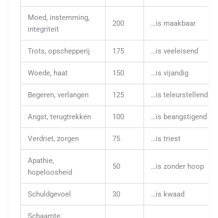
Moed, instemming,
200
…is maakbaar
integriteit
Trots, opschepperij
175
…is veeleisend
Woede, haat
150
…is vijandig
Begeren, verlangen
125
…is teleurstellend
Angst, terugtrekken
100
…is beangstigend
Verdriet, zorgen
75
…is triest
Apathie,
50
…is zonder hoop
hopeloosheid
Schuldgevoel
30
…is kwaad
Schaamte,