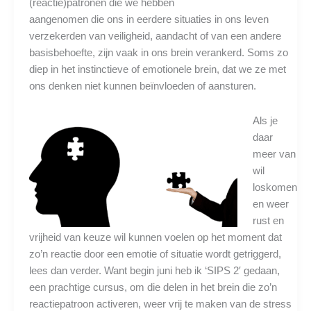
(reactie)patronen die we hebben
aangenomen die ons in eerdere situaties in ons leven
verzekerden van veiligheid, aandacht of van een andere
basisbehoefte, zijn vaak in ons brein verankerd. Soms zo
diep in het instinctieve of emotionele brein, dat we ze met
ons denken niet kunnen beïnvloeden of aansturen.
Als je
daar
meer van
wil
loskomen
en weer
rust en
vrijheid van keuze wil kunnen voelen op het moment dat
zo’n reactie door een emotie of situatie wordt getriggerd,
lees dan verder. Want begin juni heb ik ‘SIPS 2′ gedaan,
een prachtige cursus, om die delen in het brein die zo’n
reactiepatroon activeren, weer vrij te maken van de stress