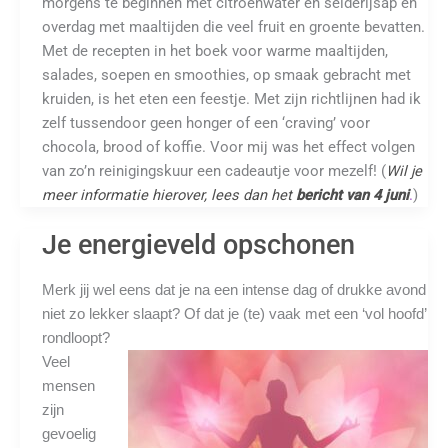
morgens te beginnen met citroenwater en selderijsap en
overdag met maaltijden die veel fruit en groente bevatten.
Met de recepten in het boek voor warme maaltijden,
salades, soepen en smoothies, op smaak gebracht met
kruiden, is het eten een feestje. Met zijn richtlijnen had ik
zelf tussendoor geen honger of een ‘craving’ voor
chocola, brood of koffie. Voor mij was het effect volgen
van zo’n reinigingskuur een cadeautje voor mezelf! (
Wil je
meer informatie hierover, lees dan het
bericht van 4 juni
.
)
Je energieveld opschonen
Merk jij wel eens dat je na een intense dag of drukke avond
niet zo lekker slaapt? Of dat je (te) vaak met een ‘vol hoofd’
rondloopt?
Veel
mensen
zijn
gevoelig