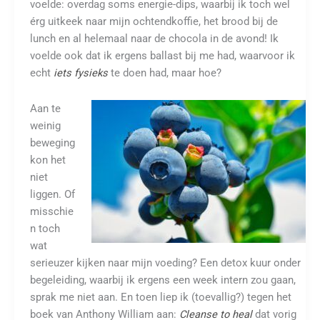
voelde: overdag soms energie-dips, waarbij ik toch wel
érg uitkeek naar mijn ochtendkoffie, het brood bij de
lunch en al helemaal naar de chocola in de avond! Ik
voelde ook dat ik ergens ballast bij me had, waarvoor ik
echt
iets fysieks
te doen had, maar hoe?
Aan te
weinig
beweging
kon het
niet
liggen. Of
misschie
n toch
wat
serieuzer kijken naar mijn voeding? Een detox kuur onder
begeleiding, waarbij ik ergens een week intern zou gaan,
sprak me niet aan. En toen liep ik (toevallig?) tegen het
boek van Anthony William aan:
Cleanse to heal
dat vorig