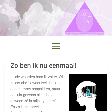
Ga
naar
de
inhoud
Zo ben ik nu eenmaal!
…
die woorden hoor ik vaker. Of
zoiets als: ‘ik weet wel dat ik het
anders moet aanpakken, maar
dat lukt gewoon niet; dat zit
gewoon zó in mijn systeem’!
En zo is het precies: