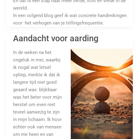
En dat is een stap naar meer liefde, licht en vrede in de
wereld.
In een volgend blog geef ik wat concrete handreikingen
voor het verhogen van je trillingsfrequentie.
Aandacht voor aarding
In de weken na het
ongeluk in mei, waarbij
ik nogal wat letsel
opliep, merkte ik dat ik
langere tijd niet goed
geaard was: blijkbaar
was het beter voor mijn
herstel om even niet
teveel aanwezig te zijn
in mijn lichaam. Ik hoor
echter ook van mensen
om me heen en van