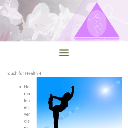
Ga
naar
de
inhoud
Touch for Health 4
He
rha
len
en
ver
die