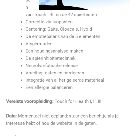
pe
n
van Touch I -III en de 42 spiertesten
Correctie via luopunten
Centering: Gaits, Cloacals, Hyoid
De emotiebalans van de 5 elementen
Vingermodes
Een houdingsanalyse maken
De spierinhibitietechniek
Neurolymfatische release
Voeding testen en corrigeren
Integratie van al het geleerde materiaal
Een allergie balanceren
Vereiste vooropleiding:
Touch for Health I, II, III
Data:
Momenteel niet gepland; stuur een berichtje als je
interesse hebt of hou de website in de gaten.