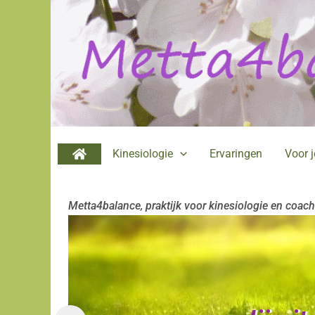
Ga
naar
de
inhoud
Kinesiologie
Ervaringen
Voor 
Metta4balance, praktijk voor kinesiologie en coac