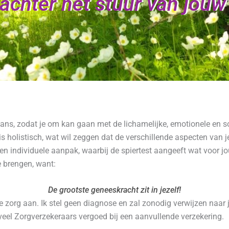
t achter het stuur van jouw
lans, zodat je om kan gaan met de lichamelijke, emotionele en so
ak is holistisch, wat wil zeggen dat de verschillende aspecten 
een individuele aanpak, waarbij de spiertest aangeeft wat voor 
e brengen, want:
De grootste geneeskracht zit in jezelf!
re zorg aan. Ik stel geen diagnose en zal zonodig verwijzen naar 
veel Zorgverzekeraars vergoed bij een aanvullende verzekering.