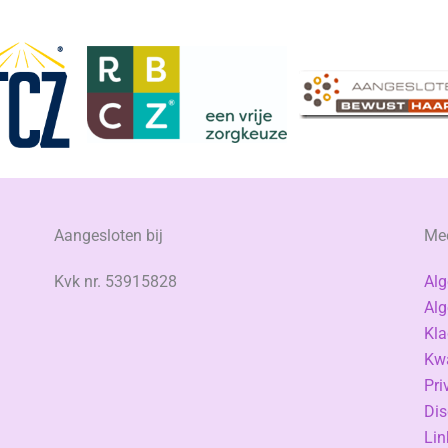
Aangesloten bij
Mee
Kvk nr. 53915828
Al
Alg
Kla
Kwa
Pri
Dis
Lin