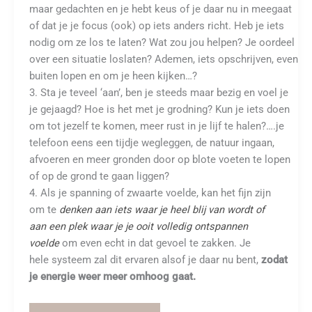
maar gedachten en je hebt keus of je daar nu in meegaat
of dat je je focus (ook) op iets anders richt. Heb je iets
nodig om ze los te laten? Wat zou jou helpen? Je oordeel
over een situatie loslaten? Ademen, iets opschrijven, even
buiten lopen en om je heen kijken…?
3. Sta je teveel ‘aan’, ben je steeds maar bezig en voel je
je gejaagd? Hoe is het met je grodning? Kun je iets doen
om tot jezelf te komen, meer rust in je lijf te halen?….je
telefoon eens een tijdje wegleggen, de natuur ingaan,
afvoeren en meer gronden door op blote voeten te lopen
of op de grond te gaan liggen?
4. Als je spanning of zwaarte voelde, kan het fijn zijn
om te
denken aan iets waar je heel blij van wordt of
aan een plek waar je je ooit volledig ontspannen
voelde
om even echt in dat gevoel te zakken. Je
hele systeem zal dit ervaren alsof je daar nu bent,
zodat
je energie weer meer omhoog gaat.