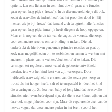
optie is, kan ons lichaam in een ‘shut down’ gaan: alle functies
gaan op een laag pitje (‘freeze’). In de dierenwereld zie je dit ook,
zodat de aanvaller de indruk heeft dat het prooidier dood is. Bij
mensen zie je bij ‘freeze’ dat iemand zich terugtrekt, alle functies
gaan op een laag pitje; innerlijk heeft diegene de hoop opgegeven.
Maar er is nog een derde tak van de vagus, de voorste, die zorgt
voor een andere reactie: om verbinding te maken. Die tak
onderdrukt de hierboven genoemde primaire reacties en gaat op
zoek naar mogelijkheden om te verbinden en samen te werken met
anderen in plaats van te vechten/vluchten of af te haken. Dit
vermogen tot reguleren, moet vanaf de geboorte ontwikkeld
worden, iets wat het kind leert van zijn v
erzorgers. Door
liefdevolle aanwezigheid te ervaren van die verzorgers, zorg en
troost als het honger heeft, valt of teleurgesteld is, doet het kind
die ervaringen op. Zo leert een baby of jong kind dat stressvolle
situaties niet levensbedreigend zijn, dat die te overkómen zijn en dat
daar ook mogelijkheden voor zijn. Maar dit regulerende deel van de
nervus vagus, dat weer andere paden in het brein (vooral het