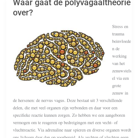
Waar gaat de polyvagaaltheorie
over?
Stress en
trauma
beinvloede
n de
werking
van het
zenuwstels
el via een
grote
zenuw in
de hersenen: de nervus vagus. Deze bestaat uit 3 verschillende
delen, die met veel organen zijn verbonden en daar voor een
specifieke reactie kunnen zorgen. Zo hebben we een aangeboren
vermogen om te reageren op bedreigingen met een vecht- of
vluchtreactie. Via adrenaline naar spieren en diverse organen wordt
ons lichaam daar dan op voorbereid. Als vechten of vluchten geen