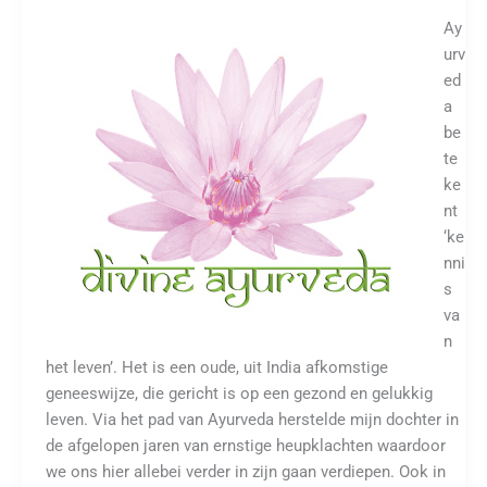
Ay
urv
ed
a
be
te
ke
nt
‘ke
nni
s
va
n
het leven’. Het is een oude, uit India afkomstige
geneeswijze, die gericht is op een gezond en gelukkig
leven. Via het pad van Ayurveda herstelde mijn dochter in
de afgelopen jaren van ernstige heupklachten waardoor
we ons hier allebei verder in zijn gaan verdiepen. Ook in