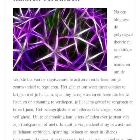
Na een
blog over
de
polyvagaal
theorie nu
een stukje
over
manieren
om de
voorste tak van de vaguszenuw te activeren en te leren om je
zenuwstelsel te reguleren. Het gaat er om weer meer contact te
krijgen met je lichaam, spanning te registreren en leren die los te
laten en ontspanning te verdiepen, je lichaamsgevoel te vergroten en
te verfijnen. Het belangrijkste is om allereerst te zorgen voor
veiligheid. Uit je ademhaling kan je iets afleiden over je staat van
zijn (ontspannen of niet). Je kunt je via je ademhaling bewust met
je lichaam verbinden, spanning loslaten en meer in (diepe)
ontspanning komen. Aan plekken in je lichaam waar veel spanning