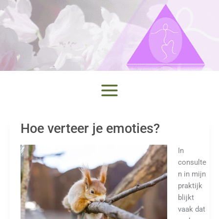
Ga
naar
de
inhoud
Hoe verteer je emoties?
In
consulte
n in mijn
praktijk
blijkt
vaak dat