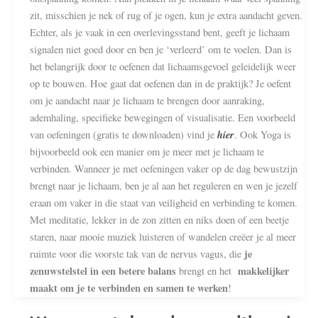
zit, misschien je nek of rug of je ogen, kun je extra aandacht geven.
Echter, als je vaak in een overlevingsstand bent, geeft je lichaam
signalen niet goed door en ben je ‘verleerd’ om te voelen. Dan is
het belangrijk door te oefenen dat lichaamsgevoel geleidelijk weer
op te bouwen. Hoe gaat dat oefenen dan in de praktijk? Je oefent
om je aandacht naar je lichaam te brengen door aanraking,
ademhaling, specifieke bewegingen of visualisatie. Een voorbeeld
hier
van oefeningen (gratis te downloaden) vind je
. Ook Yoga is
bijvoorbeeld ook een manier om je meer met je lichaam te
verbinden. Wanneer je met oefeningen vaker op de dag bewustzijn
brengt naar je lichaam, ben je al aan het reguleren en wen je jezelf
eraan om vaker in die staat van veiligheid en verbinding te komen.
Met meditatie, lekker in de zon zitten en niks doen of een beetje
staren, naar mooie muziek luisteren of wandelen creëer je al meer
je
ruimte voor die voorste tak van de nervus vagus, die
zenuwstelstel in een betere balans
makkelijker
brengt en het
maakt om je te verbinden en samen te werken
!