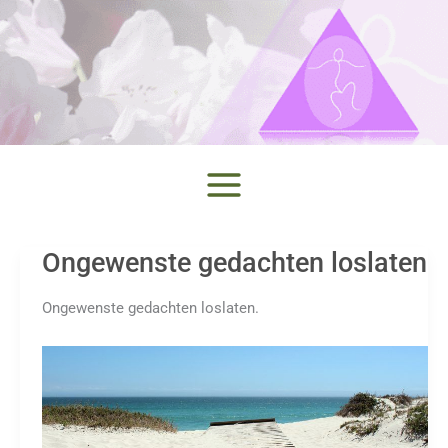
Ga
naar
de
inhoud
Ongewenste gedachten loslaten
Ongewenste gedachten loslaten.