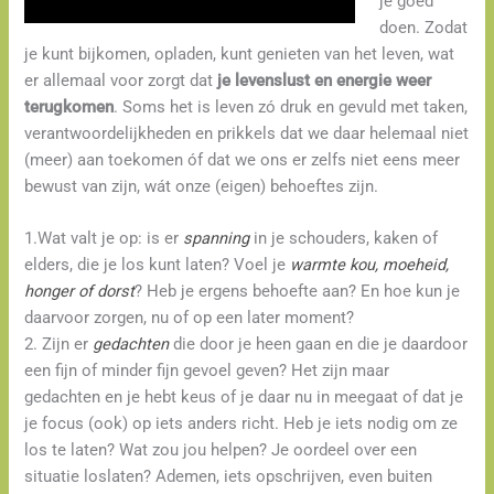
je goed
doen. Zodat
je kunt bijkomen, opladen, kunt genieten van het leven, wat
er allemaal voor zorgt dat
je levenslust en energie weer
terugkomen
. Soms het is leven zó druk en gevuld met taken,
verantwoordelijkheden en prikkels dat we daar helemaal niet
(meer) aan toekomen óf dat we ons er zelfs niet eens meer
bewust van zijn, wát onze (eigen) behoeftes zijn.
1.Wat valt je op: is er
spanning
in je schouders, kaken of
elders, die je los kunt laten? Voel je
warmte kou, moeheid,
honger of dorst
? Heb je ergens behoefte aan? En hoe kun je
daarvoor zorgen, nu of op een later moment?
2. Zijn er
gedachten
die door je heen gaan en die je daardoor
een fijn of minder fijn gevoel geven? Het zijn maar
gedachten en je hebt keus of je daar nu in meegaat of dat je
je focus (ook) op iets anders richt. Heb je iets nodig om ze
los te laten? Wat zou jou helpen? Je oordeel over een
situatie loslaten? Ademen, iets opschrijven, even buiten