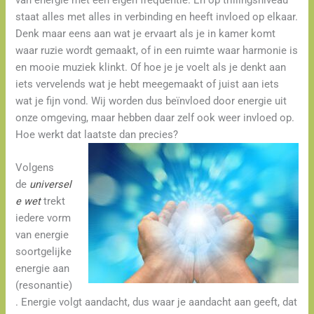
van energie met een eigen frequentie. En op trillingsniveau
staat alles met alles in verbinding en heeft invloed op elkaar.
Denk maar eens aan wat je ervaart als je in kamer komt
waar ruzie wordt gemaakt, of in een ruimte waar harmonie is
en mooie muziek klinkt. Of hoe je je voelt als je denkt aan
iets vervelends wat je hebt meegemaakt of juist aan iets
wat je fijn vond. Wij worden dus beïnvloed door energie uit
onze omgeving, maar hebben daar zelf ook weer invloed op.
Hoe werkt dat laatste dan precies?
Volgens
de
universel
e
wet
trekt
iedere vorm
van energie
soortgelijke
energie aan
(resonantie)
. Energie volgt aandacht, dus waar je aandacht aan geeft, dat