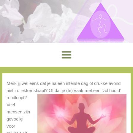
Ga
naar
de
inhoud
Merk jij wel eens dat je na een intense dag of drukke avond
niet zo lekker slaapt? Of dat je (te) vaak met een ‘vol hoofd’
rondloopt?
Veel
mensen zijn
gevoelig
voor