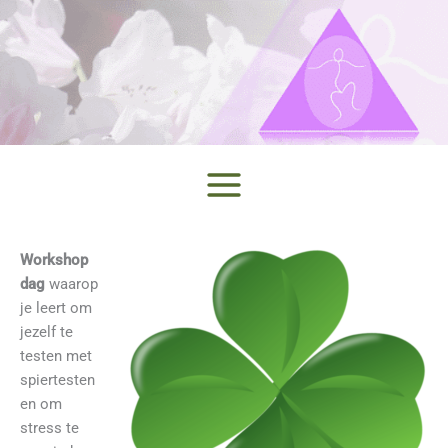
Ga
naar
de
inhoud
Workshop
dag
waarop
je leert om
jezelf te
testen met
spiertesten
en om
stress te